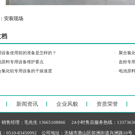
：
安装现场
文档
用设备使用前的准备是怎样的？
·
聚合氯
池原料专用设备维护要点
·
血粉专
合氯化铝专用设备的干燥速度
·
电池原
新闻资讯
企业风貌
资质荣誉
 销售经理：毛先生 13665108866 24小时售后服务热线：1337363606
传 真：0510-83450992 公司地址：无锡市惠山区前洲街道兴洲路10号 邮 箱