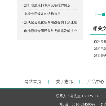
项有哪些？
· 浅析电池原料专用设备维护要点
· 血粉专用设备的结构特点
上一篇
· 浅谈聚合氯化铝专用设备的干燥速度
相关
· 电池原料专用设备常见问题及解决办
法
·
血粉专
·
浅析电
·
浅谈聚
网站首页
关于志邦
产品中心
联系人：葛先生 13812511433
电 话：0510-83450099 