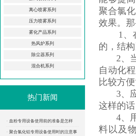
聚合氯化
离心喷雾系列
效果。那
压力喷雾系列
1、在
雾化产品系列
热风炉系列
的，结构
除尘器系列
2、当
混合机系列
自动化程
比较方便
3、应
热门新闻
这样的话
4、用
· 血粉专用设备使用前的准备是怎样
料以及
的？
· 聚合氯化铝专用设备使用时的注意事