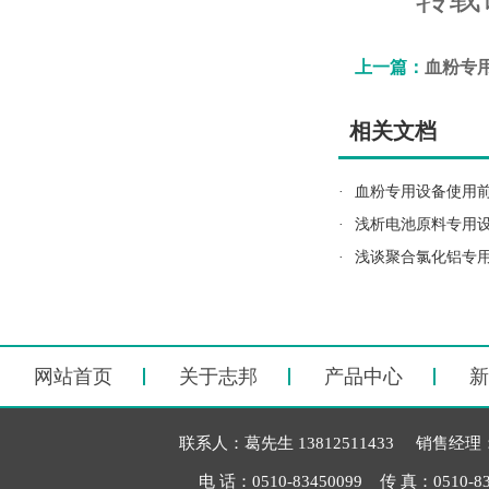
上一篇：
血粉专
相关文档
·
血粉专用设备使用
·
浅析电池原料专用
·
浅谈聚合氯化铝专
网站首页
关于志邦
产品中心
新
联系人：葛先生 13812511433 销售经理：毛
电 话：0510-83450099 传 真：051