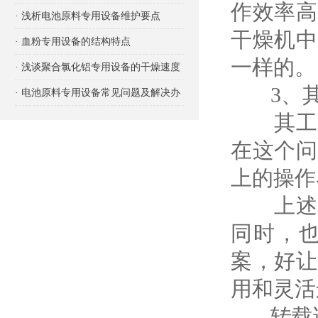
作效率高
项有哪些？
· 浅析电池原料专用设备维护要点
干燥机中
· 血粉专用设备的结构特点
一样的。
· 浅谈聚合氯化铝专用设备的干燥速度
3、其
· 电池原料专用设备常见问题及解决办
其工艺
法
在这个问
上的操作
上述这
同时，
案，好让
用和灵活
转载请