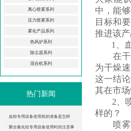
中，能够
离心喷雾系列
目标和要
压力喷雾系列
推进该产
雾化产品系列
热风炉系列
1、血
除尘器系列
在干燥
混合机系列
为干燥速
这一结论
其在市场
热门新闻
2、喷
样的？
· 血粉专用设备使用前的准备是怎样
喷雾干
的？
· 聚合氯化铝专用设备使用时的注意事