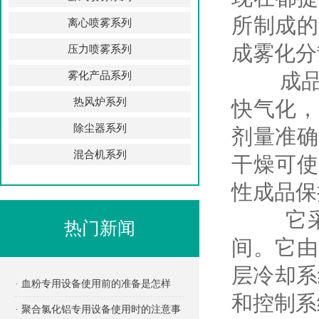
所制成的
离心喷雾系列
成雾化分
压力喷雾系列
成品流
雾化产品系列
热风炉系列
快气化，
除尘器系列
剂量准确
混合机系列
干燥可使
性成品保
它采用
热门新闻
间。它由
层冷却系
· 血粉专用设备使用前的准备是怎样
和控制系
的？
· 聚合氯化铝专用设备使用时的注意事