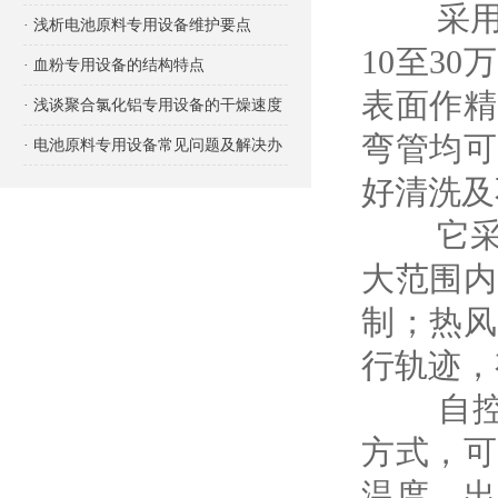
采用初
项有哪些？
· 浅析电池原料专用设备维护要点
10至3
· 血粉专用设备的结构特点
表面作精
· 浅谈聚合氯化铝专用设备的干燥速度
弯管均可
· 电池原料专用设备常见问题及解决办
好清洗及
法
它采用
大范围内
制；热风
行轨迹，
自控系
方式，可
温度、出