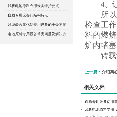
4、让
项有哪些？
· 浅析电池原料专用设备维护要点
所以大
· 血粉专用设备的结构特点
检查工作
· 浅谈聚合氯化铝专用设备的干燥速度
料的燃烧
· 电池原料专用设备常见问题及解决办
炉内堵
法
转载请
上一篇：
介绍离
相关文档
·
血粉专用设备使用
·
浅析电池原料专用