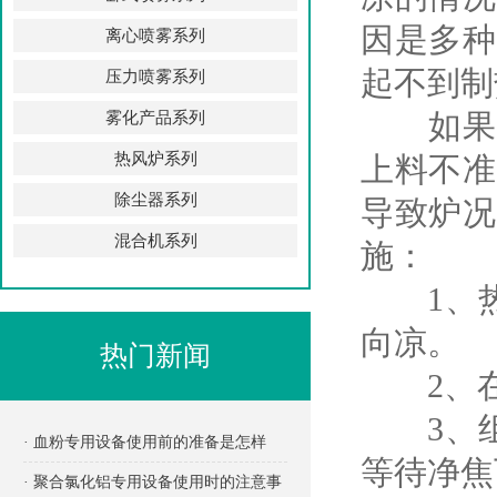
因是多种
离心喷雾系列
起不到制
压力喷雾系列
如果热
雾化产品系列
热风炉系列
上料不准
除尘器系列
导致炉况
混合机系列
施：
1、热风
向凉。
热门新闻
2、在
3、组
· 血粉专用设备使用前的准备是怎样
等待净焦
的？
· 聚合氯化铝专用设备使用时的注意事