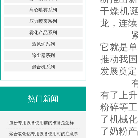
干燥机
离心喷雾系列
龙，连续
压力喷雾系列
紧跟良
雾化产品系列
热风炉系列
它就是单
除尘器系列
推动我国
混合机系列
发展奠定
有了技
有了上升
热门新闻
粉碎等工
了机械化
· 血粉专用设备使用前的准备是怎样
了奶粉产
的？
· 聚合氯化铝专用设备使用时的注意事