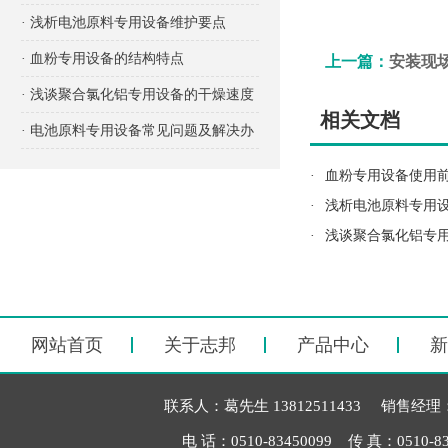
项有哪些？
· 浅析电池原料专用设备维护要点
· 血粉专用设备的结构特点
上一篇：
安装现
· 浅谈聚合氯化铝专用设备的干燥速度
相关文档
· 电池原料专用设备常见问题及解决办
法
·
血粉专用设备使用
·
浅析电池原料专用
·
浅谈聚合氯化铝专
网站首页
关于志邦
产品中心
新
联系人：葛先生 13812511433 销售经理：毛
电 话：0510-83450099 传 真：051