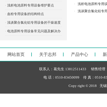
·
浅析电池原料专用
项有哪些？
· 浅析电池原料专用设备维护要点
·
浅谈聚合氯化铝专
· 血粉专用设备的结构特点
· 浅谈聚合氯化铝专用设备的干燥速度
· 电池原料专用设备常见问题及解决办
法
网站首页
关于志邦
产品中心
新
联系人：葛先生 13812511433 销售经理：毛
电 话：0510-83450099 传 真：051
Copy right © 2