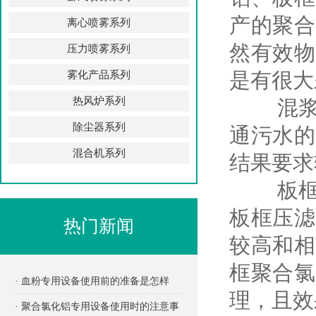
产的聚合
离心喷雾系列
然有效物
压力喷雾系列
是有很大
雾化产品系列
热风炉系列
混浆聚
除尘器系列
通污水的
混合机系列
结果要求
板框聚
板框压滤
热门新闻
较高和相
框聚合氯
· 血粉专用设备使用前的准备是怎样
理，且效
的？
· 聚合氯化铝专用设备使用时的注意事