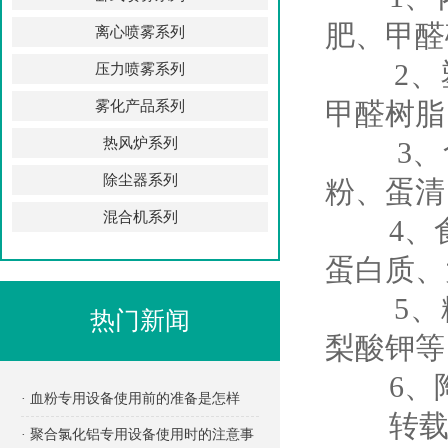
肥、甲醛
离心喷雾系列
2、塑料
压力喷雾系列
甲醛树脂
雾化产品系列
热风炉系列
3、食
除尘器系列
粉、蛋清
混合机系列
4、食
蛋白质、
5、糖
热门新闻
梨酸钾等
6、陶
· 血粉专用设备使用前的准备是怎样
转载请
的？
· 聚合氯化铝专用设备使用时的注意事