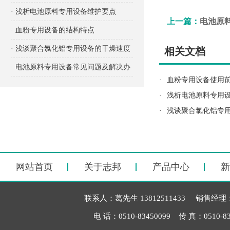
项有哪些？
· 浅析电池原料专用设备维护要点
上一篇：
电池原
· 血粉专用设备的结构特点
· 浅谈聚合氯化铝专用设备的干燥速度
相关文档
· 电池原料专用设备常见问题及解决办
·
血粉专用设备使用
法
·
浅析电池原料专用
·
浅谈聚合氯化铝专
网站首页
关于志邦
产品中心
新
联系人：葛先生 13812511433 销售经理：毛
电 话：0510-83450099 传 真：051